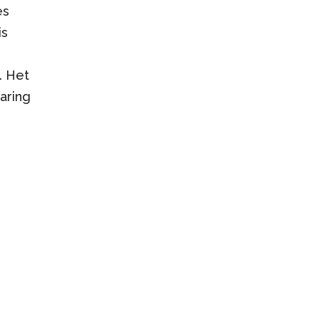
es
is
. Het
aring