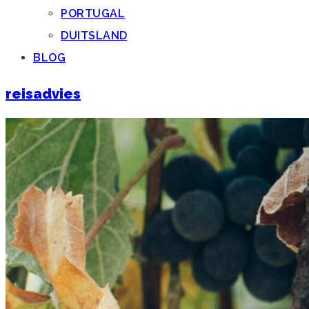
PORTUGAL
DUITSLAND
BLOG
reisadvies