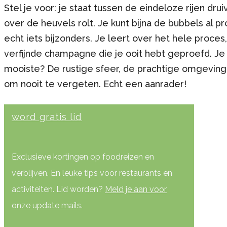
Stel je voor: je staat tussen de eindeloze rijen d
over de heuvels rolt. Je kunt bijna de bubbels al
echt iets bijzonders. Je leert over het hele proces, 
verfijnde champagne die je ooit hebt geproefd. Je 
mooiste? De rustige sfeer, de prachtige omgeving
om nooit te vergeten. Echt een aanrader!
word gratis lid
Exclusieve kortingen op foodreizen en
verblijven. En leuke tips voor restaurants en
activiteiten. Lid worden?
Meld je aan voor
onze update mails
.