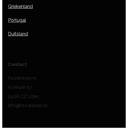
Griekenland
Portugal
Duitsland
Contact
Foodreizen.nl
Koetsier 57
5406 CZ Uden
info@foodreizen.nl