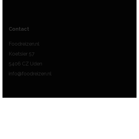
Contact
Foodreizen.nl
Koetsier 57
5406 CZ Uden
info@foodreizen.nl