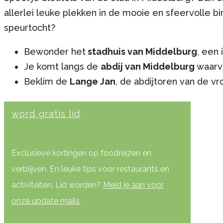
allerlei leuke plekken in de mooie en sfeervolle b
speurtocht?
Bewonder het
stadhuis van Middelburg
, een
Je komt langs de
abdij van Middelburg
waarv
Beklim de
Lange Jan
, de abdijtoren van de v
word gratis lid
Exclusieve kortingen op foodreizen en
verblijven. En leuke tips voor restaurants en
activiteiten. Lid worden?
Meld je aan voor
onze update mails
.