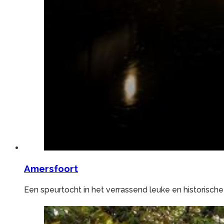
Amersfoort
Een speurtocht in het verrassend leuke en historisch