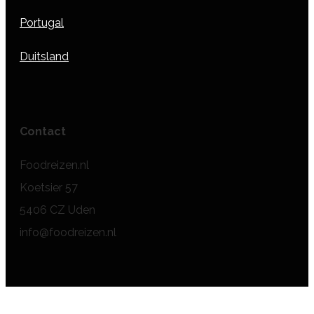
Portugal
Duitsland
Contact
Foodreizen.nl
Koetsier 57
5406 CZ Uden
info@foodreizen.nl