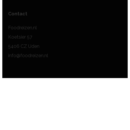
Contact
Foodreizen.nl
Koetsier 57
5406 CZ Uden
info@foodreizen.nl