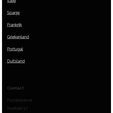
Italië
Spanje
Frankrijk
Griekenland
Portugal
Duitsland
Contact
Foodreizen.nl
Koetsier 57