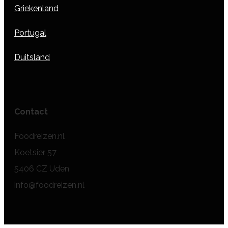
Griekenland
Portugal
Duitsland
Contact
Foodreizen.nl
Koetsier 57
5406 CZ Uden
info@foodreizen.nl