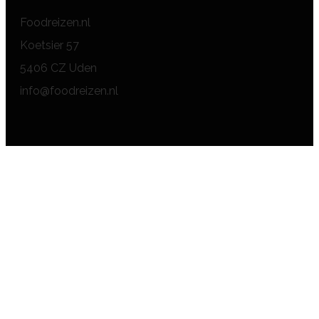
Foodreizen.nl
Koetsier 57
5406 CZ Uden
info@foodreizen.nl