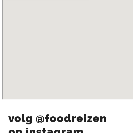
volg @foodreizen
op instagram