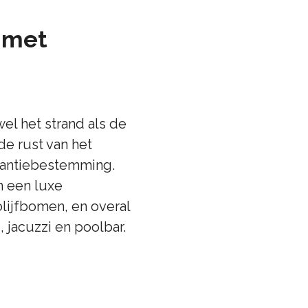
 met
el het strand als de
de rust van het
kantiebestemming.
n een luxe
 olijfbomen, en overal
 jacuzzi en poolbar.