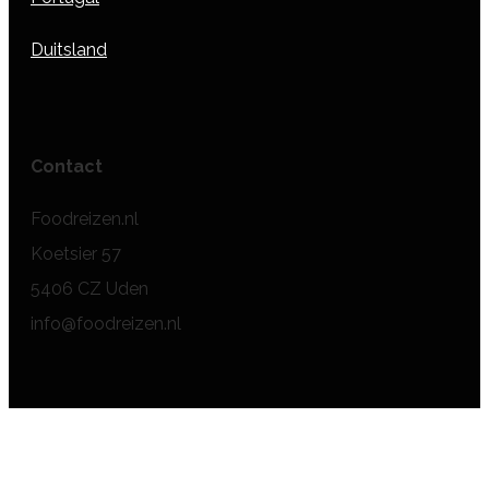
Duitsland
Contact
Foodreizen.nl
Koetsier 57
5406 CZ Uden
info@foodreizen.nl